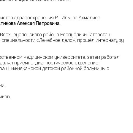
нистра здравоохранения РТ Ильназ Ахмадиев
стикова Алексея Петровича.
 Верхнеуслонского района Республики Татарстан.
 специальности «Лечебное дело», прошёл интернатуру
ственном медицинском университете, затем работал
лавлял приёмно-диагностическое отделение
врач Нижнекамской детской районной больницы с
ни.
иков.