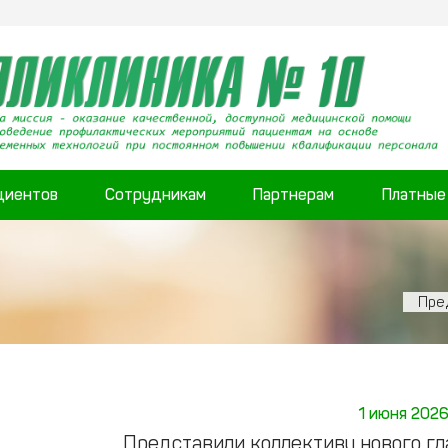
циентов
Сотрудникам
Партнерам
Платные
Пре
1 июня 202
Представили коллективу нового гл