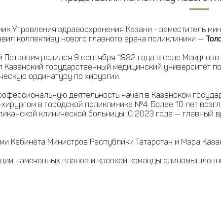
ник Управления здравоохранения Казани - заместитель ми
авил коллективу нового главного врача поликлиники —
Тол
 Петрович родился 9 сентября 1982 года в селе Макулово
л Казанский государственный медицинский университет по
ческую ординатуру по хирургии.
рофессиональную деятельность начал в Казанском государ
-хирургом в городской поликлинике №4. Более 10 лет возг
ликанской клинической больницы. С 2023 года — главный 
ми Кабинета Министров Республики Татарстан и Мэра Каза
ации намеченных планов и крепкой команды единомышленн