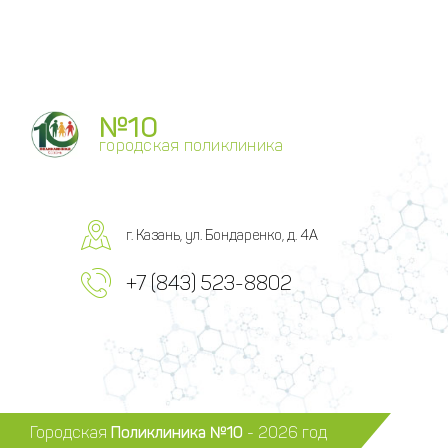
№10
городская поликлиника
г. Казань, ул. Бондаренко, д. 4А
+7 (843) 523-8802
Городская
Поликлиника №10
- 2026 год